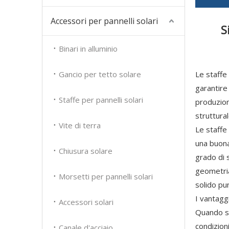
Accessori per pannelli solari
S
Binari in alluminio
Gancio per tetto solare
Le staffe
garantire 
Staffe per pannelli solari
produzion
struttural
Vite di terra
Le staffe
una buona
Chiusura solare
grado di 
geometria
Morsetti per pannelli solari
solido pu
I vantaggi
Accessori solari
Quando si 
condizion
Canale d'acciaio