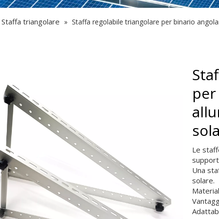
Staffa triangolare
»
Staffa regolabile triangolare per binario angol
Staf
per
all
sol
Le staff
supporta
Una staf
solare.
Material
Vantaggi
Adattabi