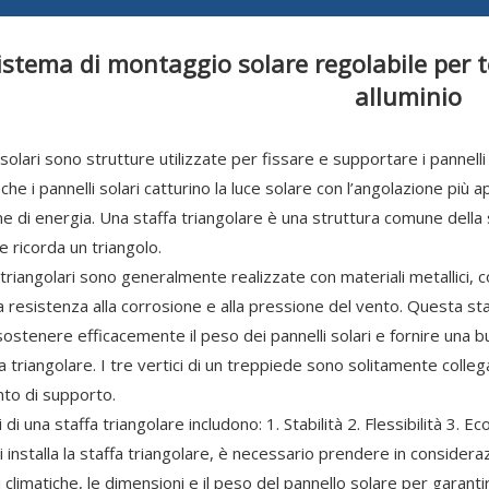
istema di montaggio solare regolabile per te
alluminio
 solari sono strutture utilizzate per fissare e supportare i pannell
che i pannelli solari catturino la luce solare con l’angolazione più 
e di energia. Una staffa triangolare è una struttura comune della 
e ricorda un triangolo.
 triangolari sono generalmente realizzate con materiali metallici, c
 resistenza alla corrosione e alla pressione del vento. Questa sta
sostenere efficacemente il peso dei pannelli solari e fornire una bu
 triangolare. I tre vertici di un treppiede sono solitamente collega
nto di supporto.
 di una staffa triangolare includono: 1. Stabilità 2. Flessibilità 3. E
installa la staffa triangolare, è necessario prendere in consideraz
i climatiche, le dimensioni e il peso del pannello solare per garant