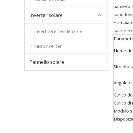
pannello 
sono fond
Inverter solare
È ampiame
solare e n
Invertitore residenziale
Parametri
Microinverter
Nome del
Pannello solare
Sito di in
Angolo di
Carico de
Carico di
Modulo so
Disposizi