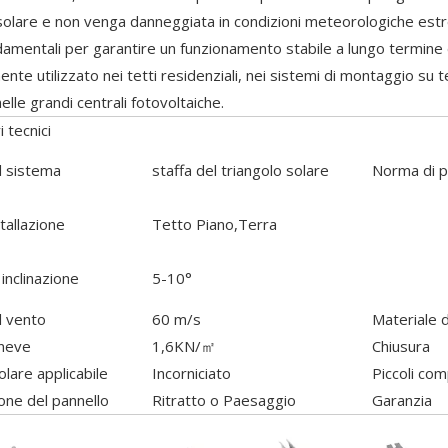
solare e non venga danneggiata in condizioni meteorologiche estr
amentali per garantire un funzionamento stabile a lungo termine de
nte utilizzato nei tetti residenziali, nei sistemi di montaggio su 
elle grandi centrali fotovoltaiche.
 tecnici
 sistema
staffa del triangolo solare
Norma di p
stallazione
Tetto Piano,Terra
 inclinazione
5-10°
l vento
60 m/s
Materiale d
 neve
1,6KN/㎡
Chiusura
lare applicabile
Incorniciato
Piccoli co
one del pannello
Ritratto o Paesaggio
Garanzia