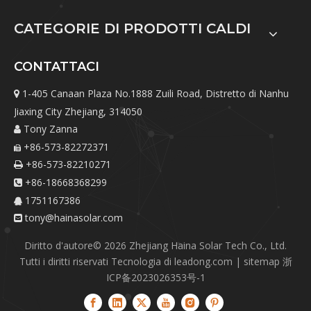
CATEGORIE DI PRODOTTI CALDI
CONTATTACI
1-405 Canaan Plaza No.1888 Zuili Road, Distretto di Nanhu

Jiaxing City Zhejiang, 314050
Tony Zanna

+86-573-82272371

+86-573-82210271

+86-18668368299

1751167386

tony@hainasolar.com

Diritto d'autore©
2026
Zhejiang Haina Solar Tech Co., Ltd.
Tutti i diritti riservati Tecnologia di
leadong.com
|
sitemap
浙
ICP备2023026353号-1