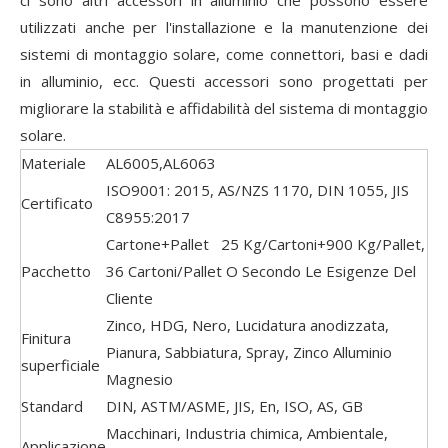
ci sono altri accessori in alluminio che possono essere
utilizzati anche per l'installazione e la manutenzione dei
sistemi di montaggio solare, come connettori, basi e dadi
in alluminio, ecc. Questi accessori sono progettati per
migliorare la stabilità e affidabilità del sistema di montaggio
solare.
Materiale
AL6005,AL6063
ISO9001: 2015, AS/NZS 1170, DIN 1055, JIS
Certificato
C8955:2017
Cartone+Pallet 25 Kg/Cartoni+900 Kg/Pallet,
Pacchetto
36 Cartoni/Pallet O Secondo Le Esigenze Del
Cliente
Zinco, HDG, Nero, Lucidatura anodizzata,
Finitura
Pianura, Sabbiatura, Spray, Zinco Alluminio
superficiale
Magnesio
Standard
DIN, ASTM/ASME, JIS, En, ISO, AS, GB
Macchinari, Industria chimica, Ambientale,
Applicazione