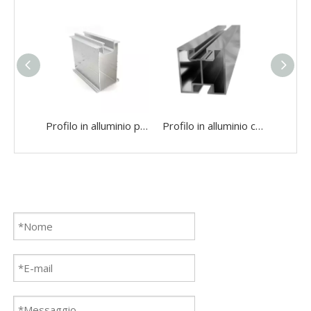
Profilo in alluminio per binario da tetto solare per sistema di montaggio a pannello solare
Profilo in alluminio con scanalatura a T 4040 estruso in alluminio anodizzato 6063 per montaggio solare