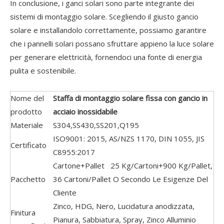
In conclusione, i ganci solari sono parte integrante dei
sistemi di montaggio solare. Scegliendo il giusto gancio
solare e installandolo correttamente, possiamo garantire
che i pannelli solari possano sfruttare appieno la luce solare
per generare elettricità, fornendoci una fonte di energia
pulita e sostenibile.
Nome del
Staffa di montaggio solare fissa con gancio in
prodotto
acciaio inossidabile
Materiale
S304,SS430,SS201,Q195
ISO9001: 2015, AS/NZS 1170, DIN 1055, JIS
Certificato
C8955:2017
Cartone+Pallet 25 Kg/Cartoni+900 Kg/Pallet,
Pacchetto
36 Cartoni/Pallet O Secondo Le Esigenze Del
Cliente
Zinco, HDG, Nero, Lucidatura anodizzata,
Finitura
Pianura, Sabbiatura, Spray, Zinco Alluminio